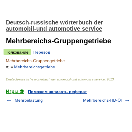
Deutsch-russische wörterbuch der
automobil-und automotive service
Mehrbereichs-Gruppengetriebe
Толкование
Перевод
Mehrbereichs-Gruppengetriebe
n
; =
Mehrbereichsgetriebe
Deutsch-russische wörterbuch der automobil-und automotive service
.
2013
.
Игры ⚽
Поможем написать реферат
Mehrbelastung
Mehrbereichs-HD-Öl